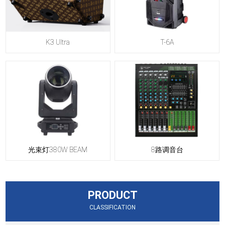
K3 Ultra
T-6A
光束灯380W BEAM
8路调音台
PRODUCT
CLASSIFICATION