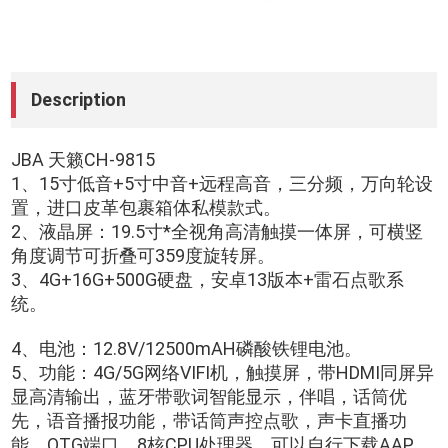
Description
JBA 天籁CH-9815
1、15寸低音+5寸中音+远程高音，三分频，万向轮设
置，进口皮革包裹箱体私模款式。
2、液晶屏：19.5寸*全视角高清触摸一体屏，可横竖
角度调节可折叠可359度旋转屏。
3、4G+16G+500G硬盘，安卓13版本+雷石点歌系
统。
4、电池：12.8V/12500mAH磷酸铁锂电池。
5、功能：4G/5G网络VIFI机，触摸屏，带HDMI同屏异
显高清输出，蓝牙带歌词智能显示，伴唱，话筒优
先，语音播报功能，带话筒声控点歌，声卡直播功
能，OTG端口，8核CPU处理器，可以自行下载AAP，