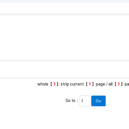
whole【
1
】strip current【
1
】page / all【
1
】pa
Go to：