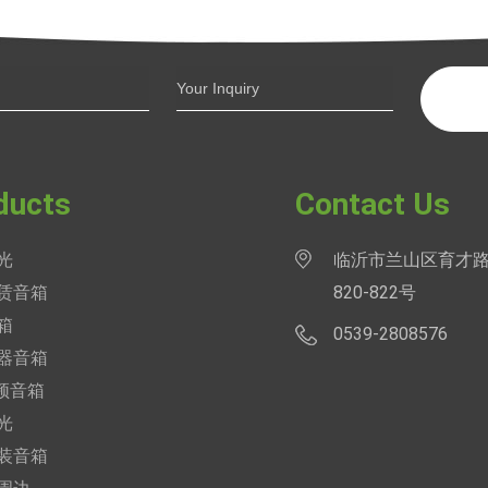
ducts
Contact Us
光
临沂市兰山区育才路
赁音箱
820-822号
箱
0539-2808576
器音箱
视频音箱
光
装音箱