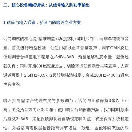
二、核心设备精细调试：从信号输入到功率输出
1.话筒与输入通道：拾音与防啸叫专业方案
话筒调试的核心是“精准增益+动态控制+啸叫抑制”，而非单纯调节音
量。首先进行增益校准：让使用者以正常音量发声，调节GAIN旋钮
使用调音台峰值电平稳定在-6dB~-3dB，预留足够动态余量，避免过
载失真；同时开启80Hz高通滤波，切除环境低频噪音与喷麦声，人声
通道可提升2.5kHz~3.5kHz频段增强清晰度，衰减200Hz~400Hz避免
声音发闷。
啸叫抑制需结合物理布局与参数调节：话筒与音箱保持3米以上距
离，避免拾音方向正对音箱；使用调音台均衡器扫频，找到啸叫频率
后衰减3~6dB，搭配反馈抑制器自动锁定啸叫点，双重保障系统稳定
性。乐器话筒需根据拾音距离调节增益，鼓组、吉他等瞬态强的乐