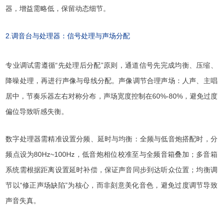
器，增益需略低，保留动态细节。
2.调音台与处理器：信号处理与声场分配
专业调试需遵循“先处理后分配”原则，通道信号先完成均衡、压缩、
降噪处理，再进行声像与母线分配。声像调节合理声场：人声、主唱
居中，节奏乐器左右对称分布，声场宽度控制在60%-80%，避免过度
偏位导致听感失衡。
数字处理器需精准设置分频、延时与均衡：全频与低音炮搭配时，分
频点设为80Hz~100Hz，低音炮相位校准至与全频音箱叠加；多音箱
系统需根据距离设置延时补偿，保证声音同步到达听众位置；均衡调
节以“修正声场缺陷”为核心，而非刻意美化音色，避免过度调节导致
声音失真。