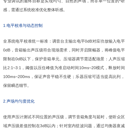
专业调试的最终目标是实现均匀、自然的声场，而非单一位置的*听
感，需通过系统校准优化整体听感。
1.电平校准与动态控制
全系统电平校准统一标准：调音台主输出电平0dB对应功放输入电平
0dB，音箱输出声压级符合现场需求，同时开启限幅器，将峰值电平
限制在0dB以下，保护音箱单元。压缩器调节需适配场景：人声压缩
比2:1~3:1，阈值以压住峰值为准启动时间10ms~20模式，释放时间
100ms~200ms，保证声音平稳不生硬；乐器压缩可适当提高比列，
保留瞬态细节。
2.声场均匀度优化
使用声压计测试不同位置的声压级，调节音箱角度与延时，使听众区
域声压级差值控制在3dB以内；针对室内驻波问题，通过均衡器衰减