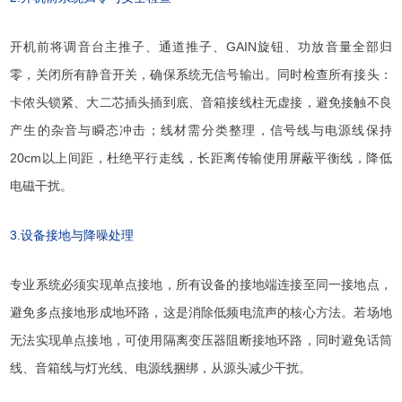
开机前将调音台主推子、通道推子、GAIN旋钮、功放音量全部归
零，关闭所有静音开关，确保系统无信号输出。同时检查所有接头：
卡侬头锁紧、大二芯插头插到底、音箱接线柱无虚接，避免接触不良
产生的杂音与瞬态冲击；线材需分类整理，信号线与电源线保持
20cm以上间距，杜绝平行走线，长距离传输使用屏蔽平衡线，降低
电磁干扰。
3.设备接地与降噪处理
专业系统必须实现单点接地，所有设备的接地端连接至同一接地点，
避免多点接地形成地环路，这是消除低频电流声的核心方法。若场地
无法实现单点接地，可使用隔离变压器阻断接地环路，同时避免话筒
线、音箱线与灯光线、电源线捆绑，从源头减少干扰。